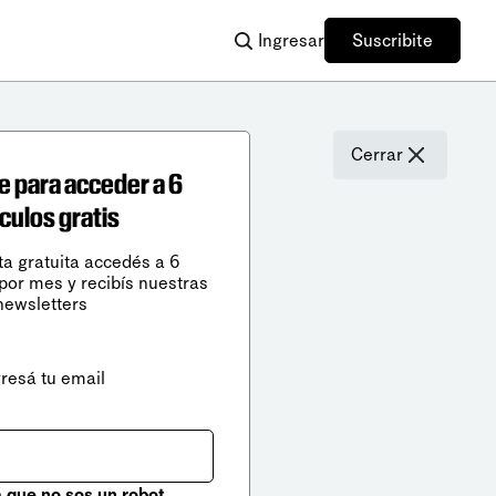
Ingresar
Suscribite
Cerrar
e para acceder a 6
ículos gratis
ta gratuita accedés a 6
 por mes y recibís nuestras
newsletters
gresá tu email
que no sos un robot