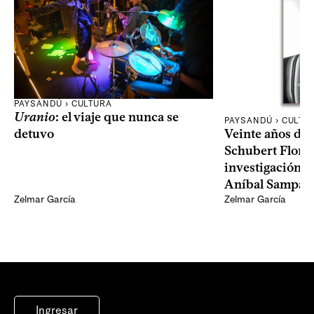
PAYSANDÚ › CULTURA
Uranio
: el viaje que nunca se
PAYSANDÚ › CULTU
Veinte años det
detuvo
Schubert Flores
investigación 
Aníbal Sampay
Zelmar García
Zelmar García
Ingresar