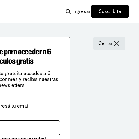
Ingresar
Suscribite
Cerrar
e para acceder a 6
ículos gratis
ta gratuita accedés a 6
 por mes y recibís nuestras
newsletters
gresá tu email
que no sos un robot