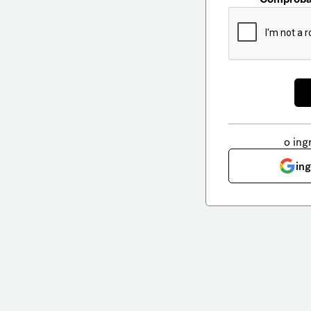
o ing
in