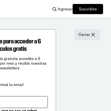
Ingresar
Suscribite
Cerrar
e para acceder a 6
ículos gratis
ta gratuita accedés a 6
 por mes y recibís nuestras
newsletters
gresá tu email
que no sos un robot