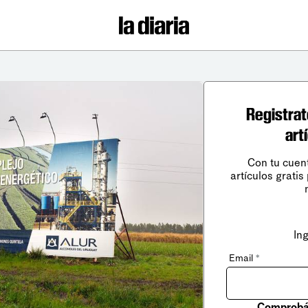
Registrat
art
Con tu cuen
artículos gratis
In
Email
*
Comprobá 