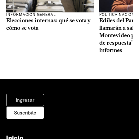
INFORMACIÓN GENERAL
POLÍTICA NACIONA
Elecciones internas: qué se vota y
Ediles del Part
cómo se vota
llamarán a sala 
Montevideo por 
de respuesta” a
informes
Ingresar
Suscribite
Inicio