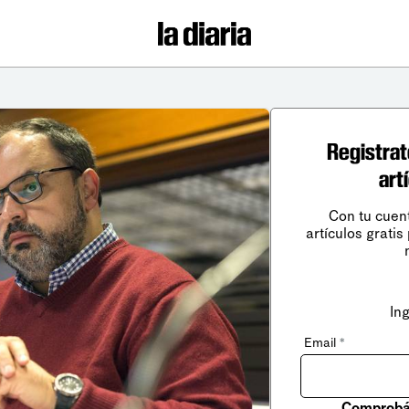
Registrat
art
Con tu cuen
artículos gratis
In
Email
*
Comprobá 