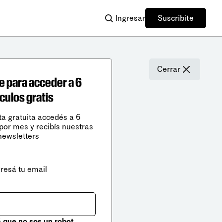
Ingresar
Suscribite
Cerrar
e para acceder a 6
ículos gratis
ta gratuita accedés a 6
 por mes y recibís nuestras
newsletters
gresá tu email
que no sos un robot