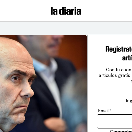
Registrat
art
Con tu cuen
artículos gratis
In
Email
*
Comprobá 