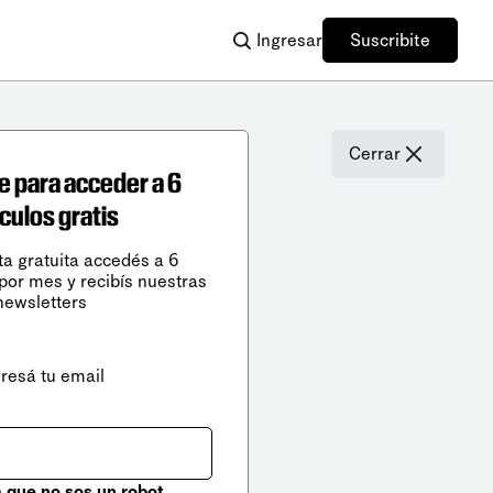
Ingresar
Suscribite
Cerrar
e para acceder a 6
ículos gratis
ta gratuita accedés a 6
 por mes y recibís nuestras
newsletters
gresá tu email
que no sos un robot