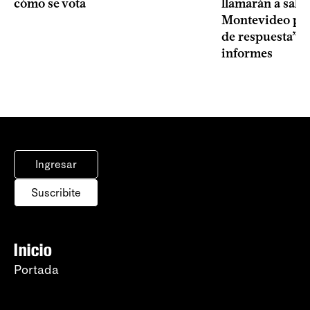
cómo se vota
llamarán a sala 
Montevideo por 
de respuesta” a
informes
Ingresar
Suscribite
Inicio
Portada