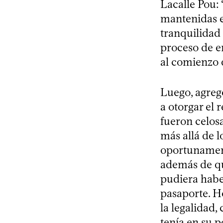
Lacalle Pou: 
mantenidas e
tranquilidad 
proceso de e
al comienzo d
Luego, agreg
a otorgar el
fueron celo
más allá de l
oportunament
además de qu
pudiera habe
pasaporte. H
la legalidad,
tenía en su p