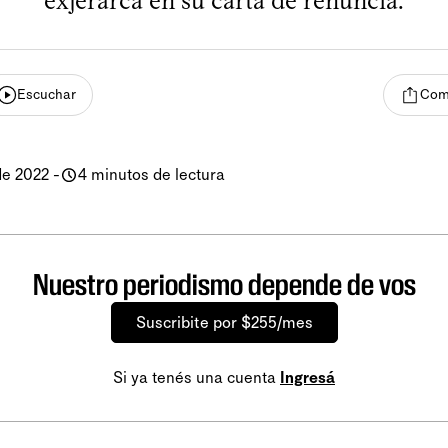
exjerarca en su carta de renuncia.
Escuchar
Com
de 2022
-
4 minutos de lectura
Nuestro periodismo depende de vos
Suscribite por $255/mes
Si ya tenés una cuenta
Ingresá