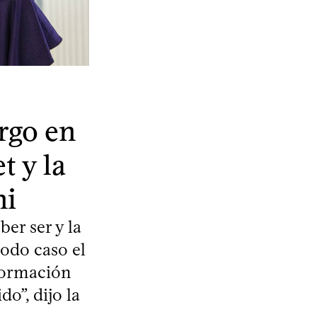
rgo en
t y la
ni
er ser y la
todo caso el
nformación
o”, dijo la