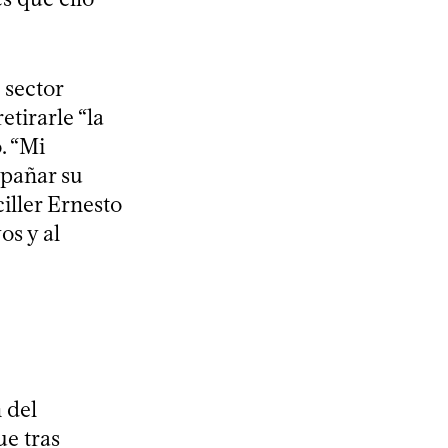
 sector
tirarle “la
. “Mi
pañar su
iller Ernesto
os y al
 del
ue tras