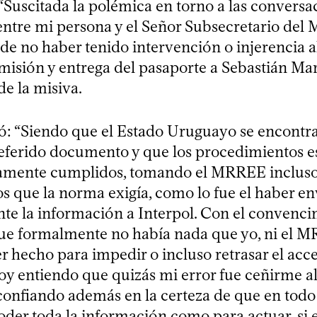
“Suscitada la polémica en torno a las conversa
ntre mi persona y el Señor Subsecretario del M
de no haber tenido intervención o injerencia a
misión y entrega del pasaporte a Sebastián Mar
e la misiva.
ó: “Siendo que el Estado Uruguayo se encontr
 referido documento y que los procedimientos e
samente cumplidos, tomando el MRREE inclus
os que la norma exigía, como lo fue el haber e
e la información a Interpol. Con el convenci
e formalmente no había nada que yo, ni el 
r hecho para impedir o incluso retrasar el acc
oy entiendo que quizás mi error fue ceñirme al
 confiando además en la certeza de que en todo
oder toda la información como para actuar, si e