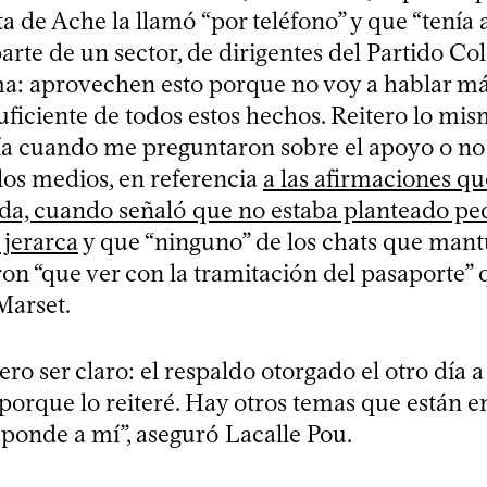
rta de Ache la llamó “por teléfono” y que “tenía
rte de un sector, de dirigentes del Partido Col
ma: aprovechen esto porque no voy a hablar má
uficiente de todos estos hechos. Reitero lo mis
 día cuando me preguntaron sobre el apoyo o no
 los medios, en referencia
a las afirmaciones qu
a, cuando señaló que no estaba planteado ped
 jerarca
y que “ninguno” de los chats que man
on “que ver con la tramitación del pasaporte” 
 Marset.
iero ser claro: el respaldo otorgado el otro día 
porque lo reiteré. Hay otros temas que están en 
ponde a mí”, aseguró Lacalle Pou.