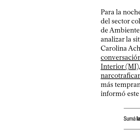
Para la noch
del sector c
de Ambiente,
analizar la s
Carolina Ache
conversación
Interior (MI)
narcotrafica
más temprano
informó este 
Sumá
l