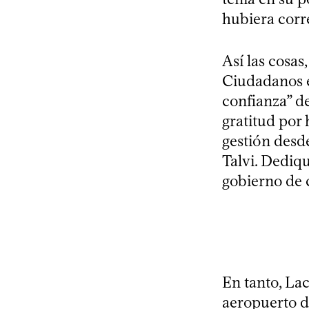
hubiera corr
Así las cosas
Ciudadanos es
confianza” d
gratitud por
gestión desd
Talvi. Dediqu
gobierno de c
En tanto, La
aeropuerto d