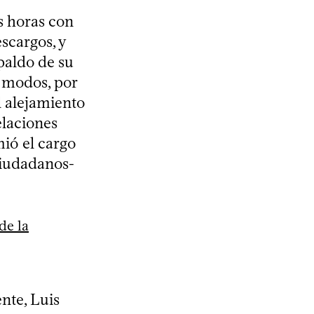
s horas con
scargos, y
paldo de su
 modos, por
l alejamiento
elaciones
ió el cargo
Ciudadanos-
de la
nte, Luis