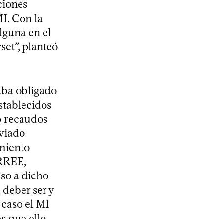
ciones
I. Con la
lguna en el
set”, planteó
aba obligado
stablecidos
o recaudos
nviado
miento
MRREE,
eso a dicho
 deber ser y
 caso el MI
s que ello