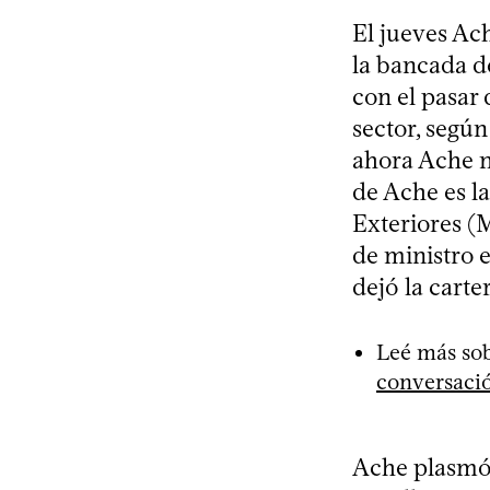
El jueves Ac
la bancada d
con el pasar 
sector, segú
ahora Ache no
de Ache es l
Exteriores (
de ministro 
dejó la cart
Leé más sob
conversaci
Ache plasmó s