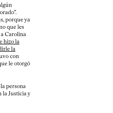
 algún
orado”.
s, porque ya
mo que les
 a Carolina
e hizo la
irle la
tuvo con
que le otorgó
a la persona
la Justicia y