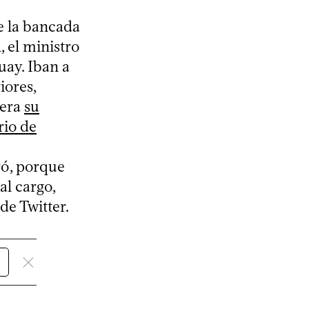
e la bancada
 el ministro
uay. Iban a
iores,
iera
su
rio de
ró, porque
al cargo,
de Twitter.