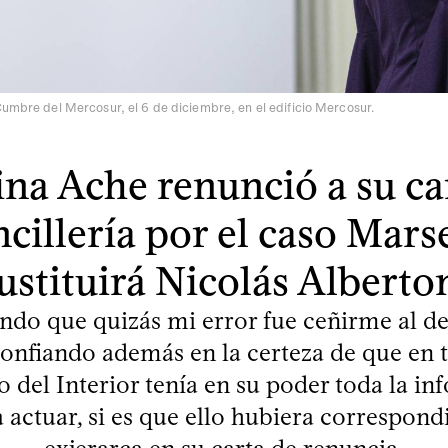
Cumbre del Mercosur, el 6 de diciembre, en el edificio Mercosur.
ina Ache renunció a su ca
ncillería por el caso Marse
ustituirá Nicolás Alberto
ndo que quizás mi error fue ceñirme al deb
confiando además en la certeza de que en 
o del Interior tenía en su poder toda la i
actuar, si es que ello hubiera correspondid