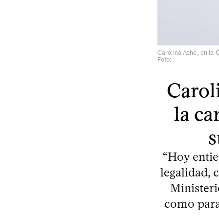
Carolina Ache, en la 
Foto: .
Carol
la ca
s
“Hoy entie
legalidad, 
Ministeri
como para 