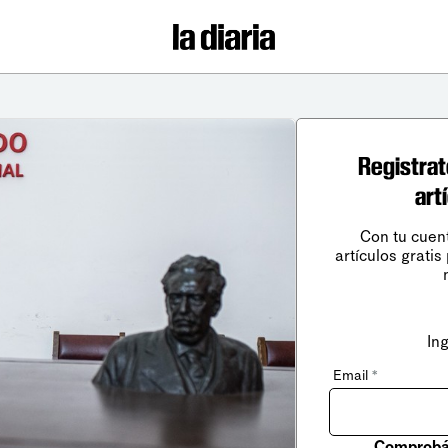
Registrat
art
Con tu cuen
artículos gratis
In
Email
*
Comprobá 