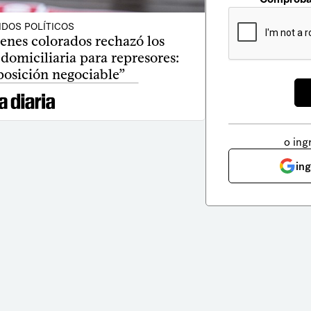
IDOS POLÍTICOS
enes colorados rechazó los
domiciliaria para represores:
posición negociable”
o ing
in