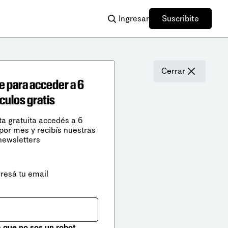
Ingresar
Suscribite
Cerrar
e para acceder a 6
ículos gratis
ta gratuita accedés a 6
 por mes y recibís nuestras
newsletters
gresá tu email
que no sos un robot