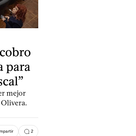
 cobro
a para
scal”
er mejor
 Olivera.
2
mpartir