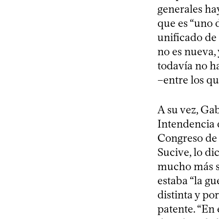
generales hay
que es “uno d
unificado de
no es nueva,
todavía no h
–entre los qu
A su vez, Gab
Intendencia 
Congreso de 
Sucive, lo di
mucho más sim
estaba “la g
distinta y po
patente. “En