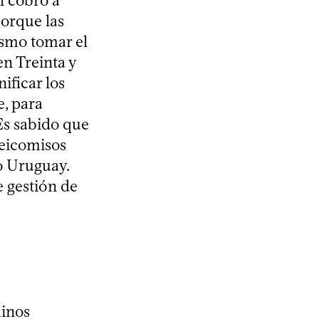
l cobro a
porque las
ismo tomar el
n Treinta y
ificar los
, para
Es sabido que
deicomisos
o Uruguay.
e gestión de
minos