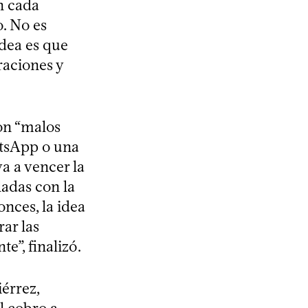
n cada
o. No es
idea es que
raciones y
on “malos
atsApp o una
a a vencer la
ladas con la
nces, la idea
ar las
te”, finalizó.
érrez,