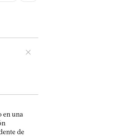
o en una
ón
ndente de