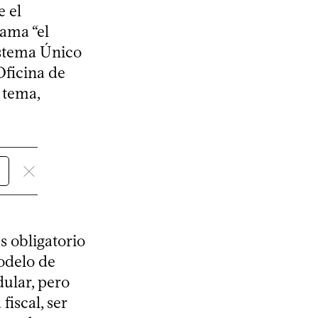
e el
ama “el
istema Único
Oficina de
 tema,
s obligatorio
modelo de
dular, pero
iscal, ser