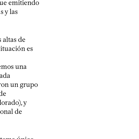
gue emitiendo
 y las
 altas de
ituación es
nemos una
cada
aron un grupo
 de
orado), y
ional de