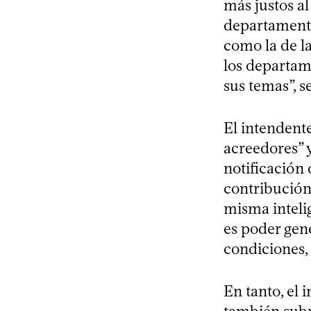
más justos a
departamento 
como la de la
los departam
sus temas”, s
El intendent
acreedores” 
notificación 
contribución”
misma inteli
es poder gen
condiciones, p
En tanto, el 