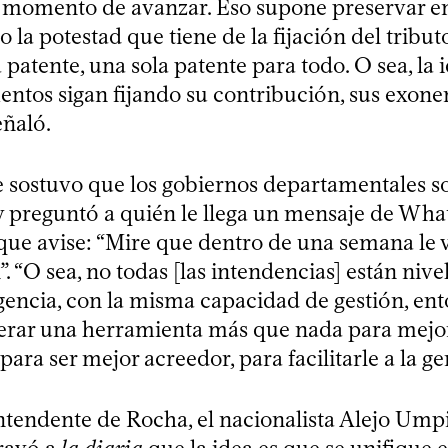
l momento de avanzar. Eso supone preservar e
la potestad que tiene de la fijación del tribut
 patente, una sola patente para todo. O sea, la 
entos sigan fijando su contribución, sus exone
eñaló.
e sostuvo que los gobiernos departamentales s
y preguntó a quién le llega un mensaje de Wh
que avise: “Mire que dentro de una semana le v
. “O sea, no todas [las intendencias] están nive
gencia, con la misma capacidad de gestión, ento
erar una herramienta más que nada para mejor
ara ser mejor acreedor, para facilitarle a la gen
intendente de Rocha, el nacionalista Alejo Umpi