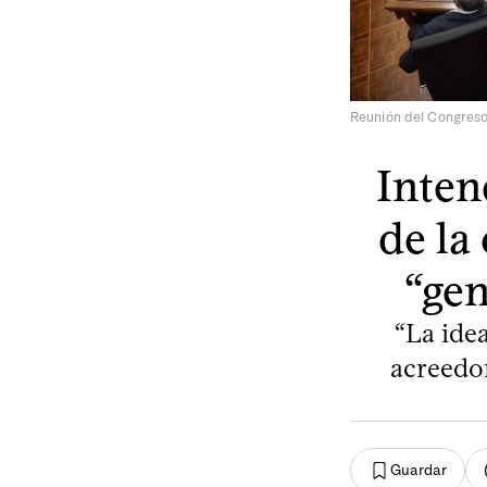
Reunión del Congreso 
Inten
de la
“gen
“La ide
acreedor
Guardar