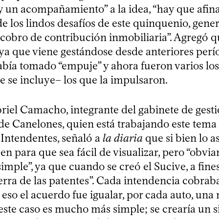
 un acompañamiento” a la idea, “hay que afinar
e los lindos desafíos de este quinquenio, gener
 cobro de contribución inmobiliaria”. Agregó q
 ya que viene gestándose desde anteriores perí
abía tomado “empuje” y ahora fueron varios lo
e se incluye– los que la impulsaron.
riel Camacho, integrante del gabinete de gesti
de Canelones, quien está trabajando este tema 
Intendentes, señaló a
la diaria
que si bien lo a
cen para que sea fácil de visualizar, pero “obvi
ple”, ya que cuando se creó el Sucive, a fines
uerra de las patentes”. Cada intendencia cobrab
r eso el acuerdo fue igualar, por cada auto, un
 este caso es mucho más simple; se crearía un 