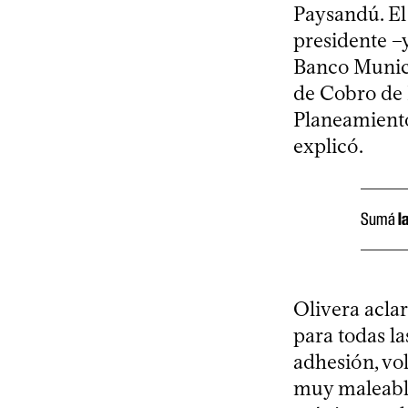
Paysandú. El 
presidente –
Banco Munici
de Cobro de I
Planeamiento
explicó.
Sumá
l
Olivera aclar
para todas la
adhesión, vo
muy maleable”