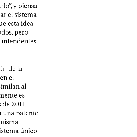
lo”, y piensa
ar el sistema
ue esta idea
odos, pero
s intendentes
ón de la
en el
similan al
amente es
 de 2011,
a una patente
a misma
sistema único