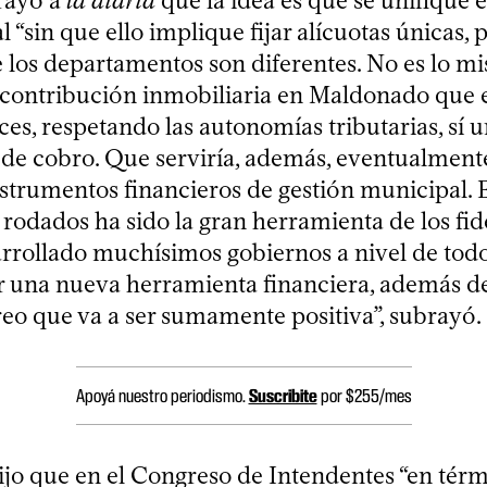
rayó a
la diaria
que la idea es que se unifique e
l “sin que ello implique fijar alícuotas únicas, 
e los departamentos son diferentes. No es lo m
 contribución inmobiliaria en Maldonado que e
ces, respetando las autonomías tributarias, sí un
e cobro. Que serviría, además, eventualmente
nstrumentos financieros de gestión municipal. 
 rodados ha sido la gran herramienta de los fi
rrollado muchísimos gobiernos a nivel de tod
ar una nueva herramienta financiera, además d
reo que va a ser sumamente positiva”, subrayó.
Apoyá nuestro periodismo.
Suscribite
por $255/mes
jo que en el Congreso de Intendentes “en tér