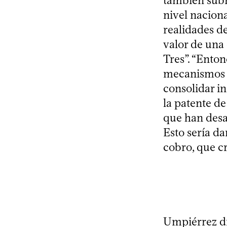
también sub
nivel naciona
realidades d
valor de una
Tres”. “Enton
mecanismos d
consolidar i
la patente de
que han desa
Esto sería d
cobro, que c
Umpiérrez di