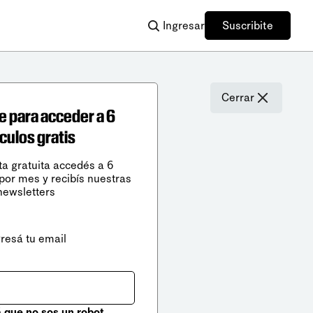
Ingresar
Suscribite
Cerrar
e para acceder a 6
ículos gratis
ta gratuita accedés a 6
 por mes y recibís nuestras
newsletters
gresá tu email
que no sos un robot