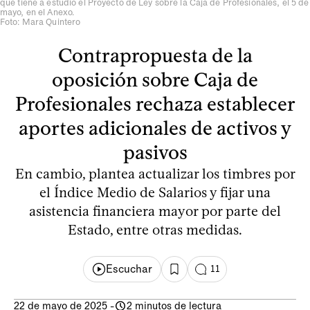
que tiene a estudio el Proyecto de Ley sobre la Caja de Profesionales, el 5 de
mayo, en el Anexo.
Foto: Mara Quintero
Contrapropuesta de la
oposición sobre Caja de
Profesionales rechaza establecer
aportes adicionales de activos y
pasivos
En cambio, plantea actualizar los timbres por
el Índice Medio de Salarios y fijar una
asistencia financiera mayor por parte del
Estado, entre otras medidas.
Escuchar
11
22 de mayo de 2025
-
2 minutos de lectura