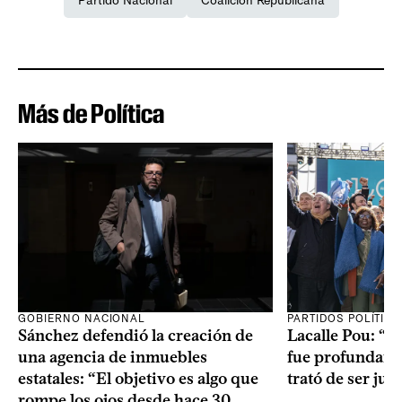
Partido Nacional
Coalición Republicana
Más de Política
GOBIERNO NACIONAL
PARTIDOS POLÍTIC
Sánchez defendió la creación de
Lacalle Pou: “N
una agencia de inmuebles
fue profundame
estatales: “El objetivo es algo que
trató de ser jus
rompe los ojos desde hace 30