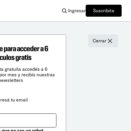
Ingresar
Suscribite
Cerrar
e para acceder a 6
ículos gratis
ta gratuita accedés a 6
 por mes y recibís nuestras
newsletters
gresá tu email
que no sos un robot