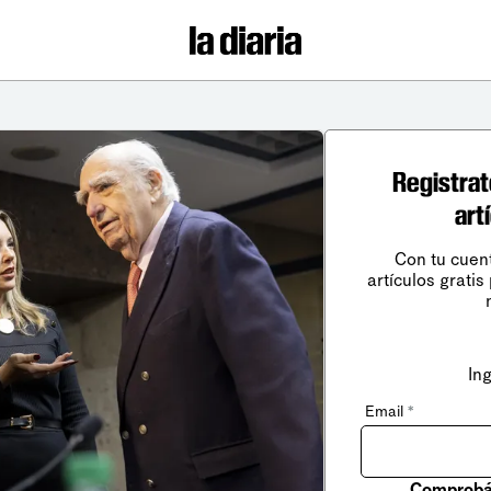
Registrat
art
Con tu cuen
artículos gratis
In
Email
*
Comprobá 