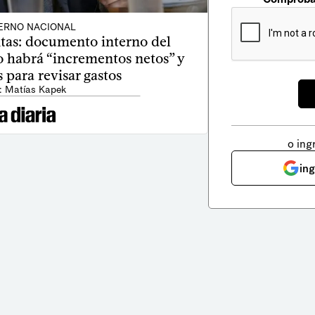
ERNO NACIONAL
tas: documento interno del
 habrá “incrementos netos” y
os para revisar gastos
: Matías Kapek
o ing
in