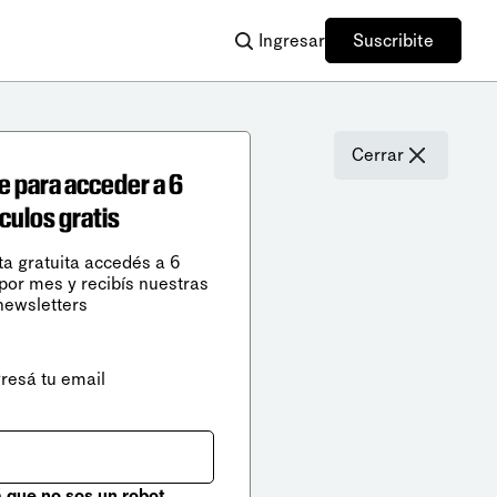
Ingresar
Suscribite
Cerrar
e para acceder a 6
ículos gratis
ta gratuita accedés a 6
 por mes y recibís nuestras
newsletters
gresá tu email
que no sos un robot