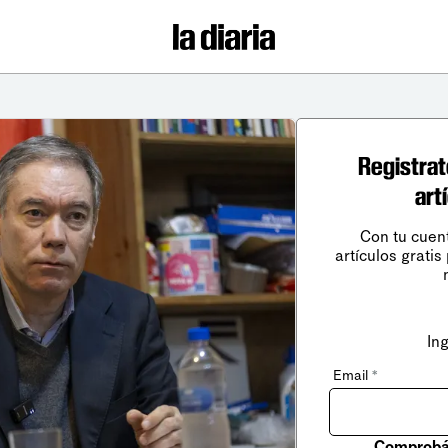
Registrat
art
Con tu cuen
artículos gratis
In
Email
*
Comprobá 