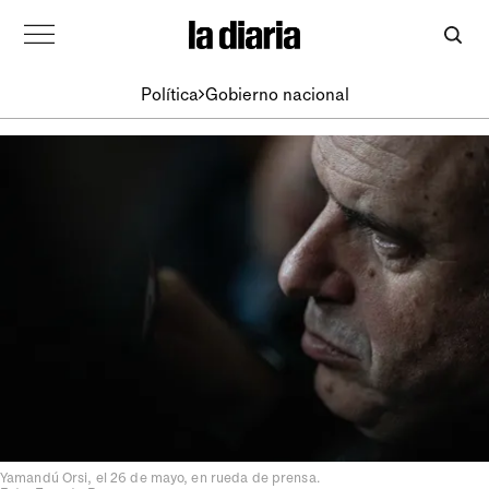
Política
Gobierno nacional
Yamandú Orsi, el 26 de mayo, en rueda de prensa.