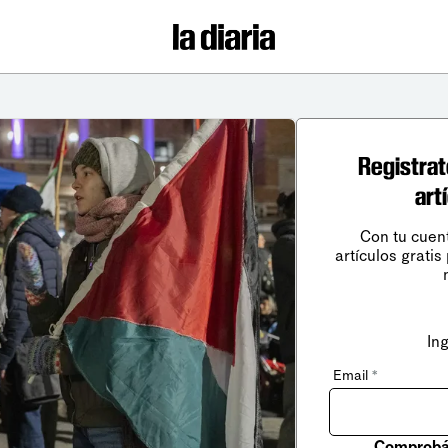
Registrat
art
Con tu cuen
artículos gratis
In
Email
*
Comprobá 