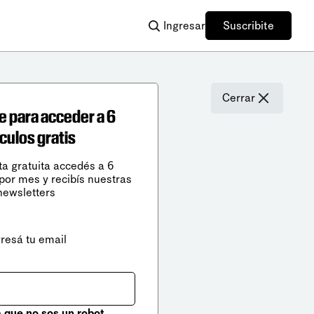
Ingresar
Suscribite
Cerrar
e para acceder a 6
ículos gratis
ta gratuita accedés a 6
 por mes y recibís nuestras
newsletters
gresá tu email
que no sos un robot