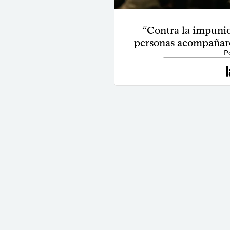
“Contra la impunid
personas acompañaro
P