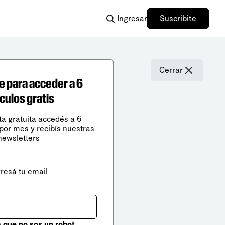
Ingresar
Suscribite
Cerrar
e para acceder a 6
ículos gratis
ta gratuita accedés a 6
 por mes y recibís nuestras
newsletters
gresá tu email
que no sos un robot