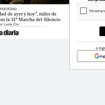
SOCIEDAD
ad de ayer y hoy”, miles de
n la 31ª Marcha del Silencio
or: Lucía Chu
o ing
in