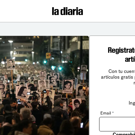
Registrat
art
Con tu cuen
artículos gratis
In
Email
*
Comprobá 