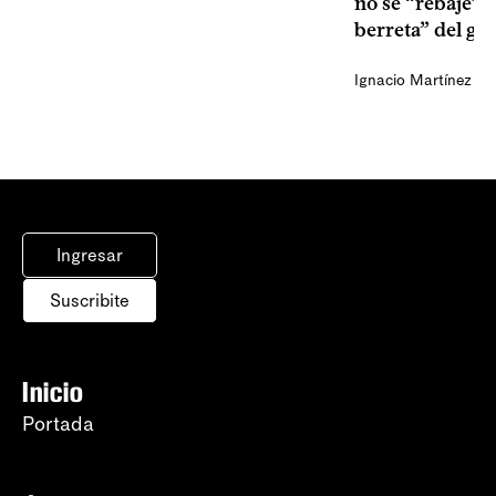
no se “rebaje” 
berreta” del go
Ignacio Martínez
Ingresar
Suscribite
Inicio
Portada