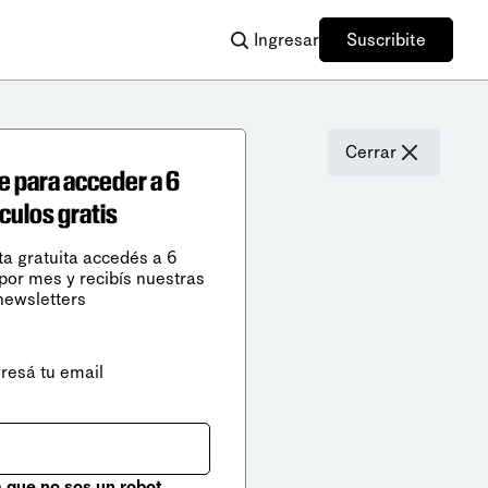
Ingresar
Suscribite
Cerrar
e para acceder a 6
ículos gratis
ta gratuita accedés a 6
 por mes y recibís nuestras
newsletters
gresá tu email
que no sos un robot