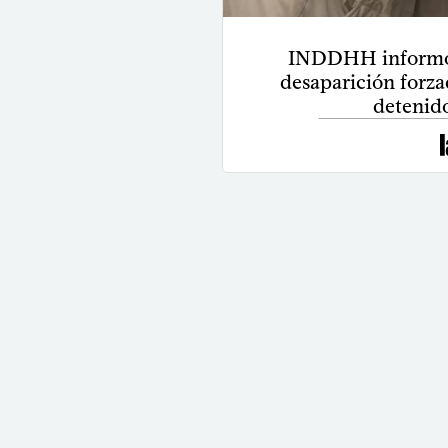
INDDHH informó 
desaparición forza
detenid