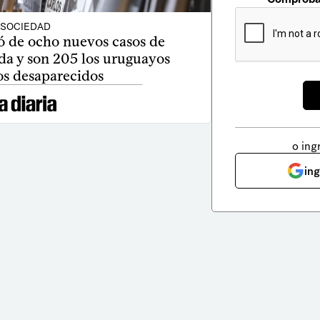
SOCIEDAD
de ocho nuevos casos de
da y son 205 los uruguayos
os desaparecidos
o ing
in