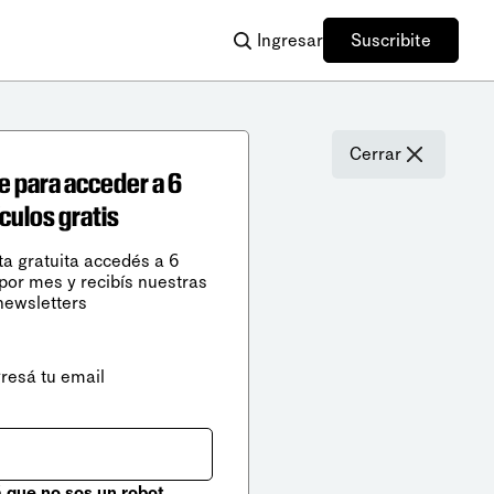
Ingresar
Suscribite
Cerrar
e para acceder a 6
ículos gratis
ta gratuita accedés a 6
 por mes y recibís nuestras
newsletters
gresá tu email
que no sos un robot