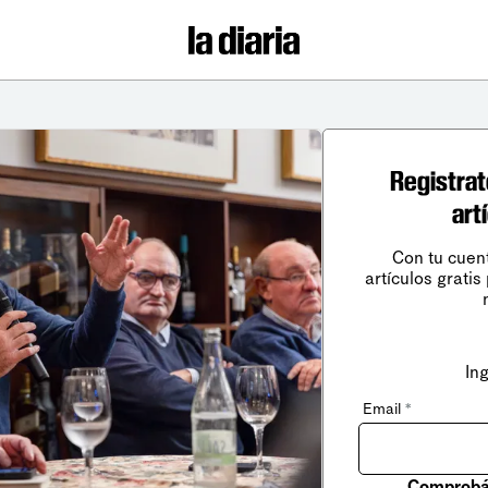
Registrat
art
Con tu cuen
artículos gratis
In
Email
*
Comprobá 