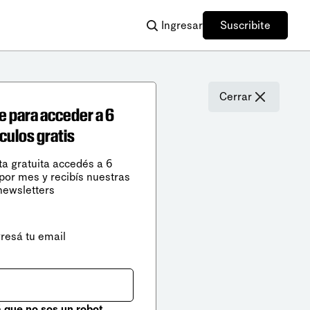
Ingresar
Suscribite
Cerrar
e para acceder a 6
ículos gratis
ta gratuita accedés a 6
 por mes y recibís nuestras
newsletters
gresá tu email
que no sos un robot