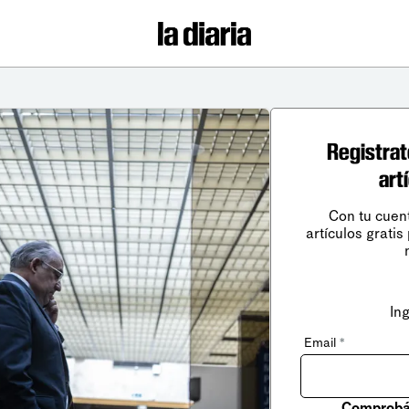
Registrat
art
Con tu cuen
artículos gratis
In
Email
*
Comprobá 