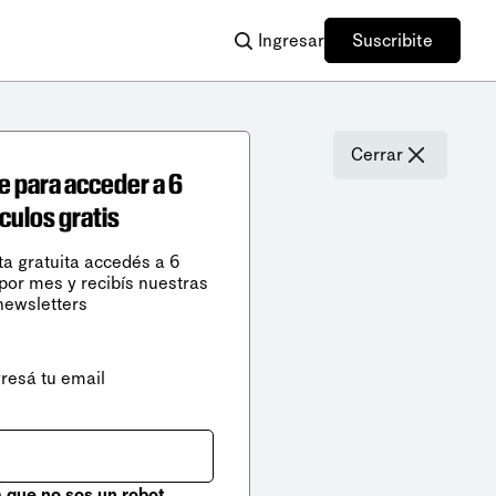
Ingresar
Suscribite
Cerrar
e para acceder a 6
ículos gratis
ta gratuita accedés a 6
 por mes y recibís nuestras
newsletters
gresá tu email
que no sos un robot