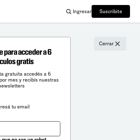
Ingresar
Suscribite
Cerrar
e para acceder a 6
ículos gratis
ta gratuita accedés a 6
 por mes y recibís nuestras
newsletters
gresá tu email
que no sos un robot