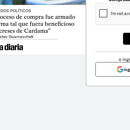
IDOS POLÍTICOS
proceso de compra fue armado
ma tal que fuera beneficioso
tereses de Cardama”
ateo Guarnaschelli
o ing
in