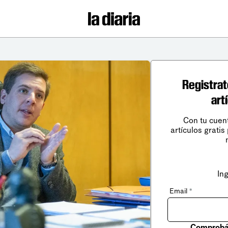
Registrat
art
Con tu cuen
artículos gratis
In
Email
*
Comprobá 