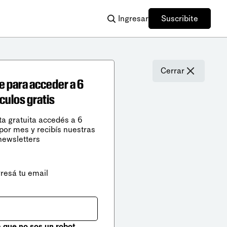
Ingresar
Suscribite
Cerrar
e para acceder a 6
ículos gratis
ta gratuita accedés a 6
 por mes y recibís nuestras
newsletters
gresá tu email
que no sos un robot