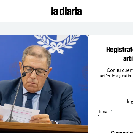
Registrat
art
Con tu cuen
artículos gratis
In
Email
*
Comprobá 