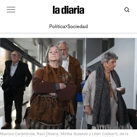
Política
Sociedad
Marcos Carámbula, Raúl Olivera, Mirtha Guianze y Lilián Celiberti, de la