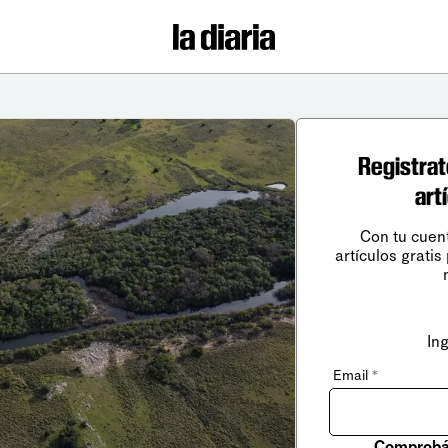
Registrat
art
Con tu cuen
artículos gratis
In
Email
*
Comprobá 