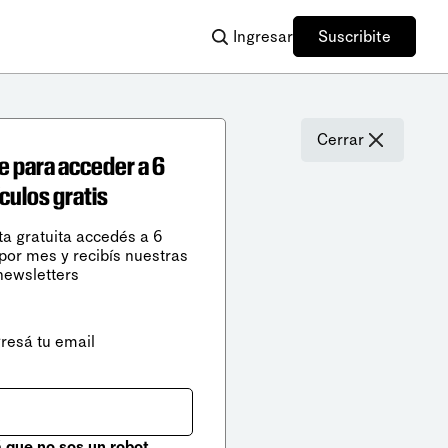
Ingresar
Suscribite
Cerrar
e para acceder a 6
ículos gratis
ta gratuita accedés a 6
 por mes y recibís nuestras
newsletters
gresá tu email
que no sos un robot