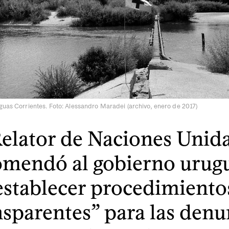
guas Corrientes. Foto: Alessandro Maradei (archivo, enero de 2017)
elator de Naciones Unid
omendó al gobierno urug
establecer procedimiento
nsparentes” para las denu