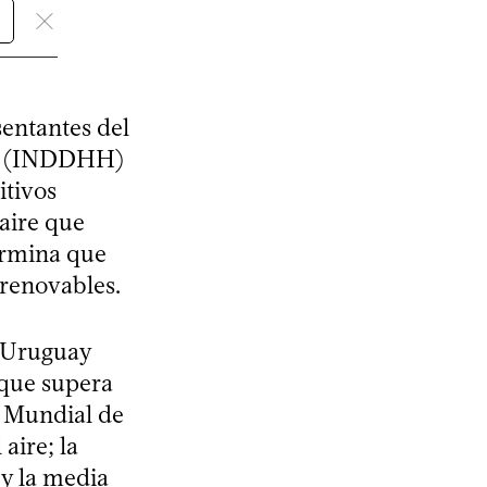
sentantes del
os (INDDHH)
itivos
 aire que
ermina que
 renovables.
e Uruguay
nque supera
 Mundial de
aire; la
y la media