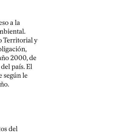
so a la
mbiental.
Territorial y
ligación,
 año 2000, de
el país. El
e según le
año.
os del