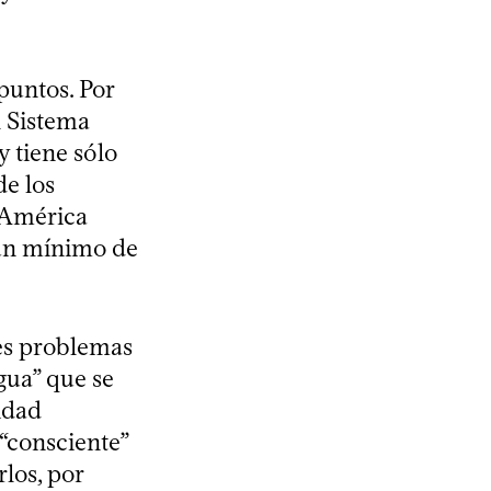
puntos. Por
l Sistema
 tiene sólo
de los
e América
a un mínimo de
aves problemas
agua” que se
vidad
“consciente”
los, por