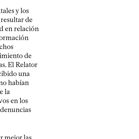
ales y los
resultar de
ad en relación
nformación
uchos
dimiento de
s. El Relator
cibido una
 no habían
e la
os en los
s denuncias
r mejor las