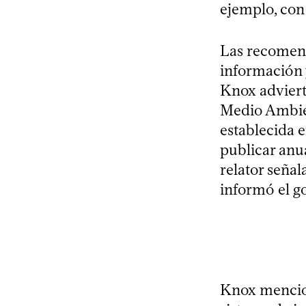
ejemplo, con 
Las recomend
información 
Knox adviert
Medio Ambie
establecida 
publicar anu
relator señal
informó el g
Knox mencion