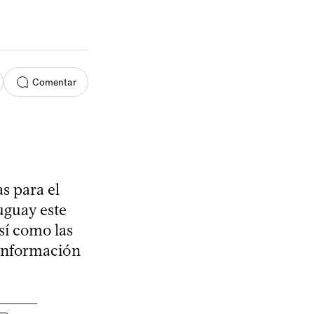
Comentar
s para el
uguay este
así como las
 información