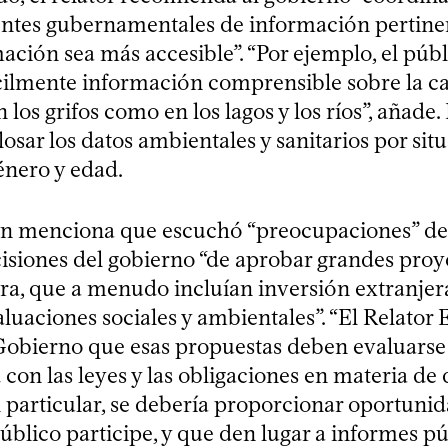
entes gubernamentales de información pertine
ación sea más accesible”. “Por ejemplo, el púb
cilmente información comprensible sobre la ca
n los grifos como en los lagos y los ríos”, añad
sar los datos ambientales y sanitarios por sit
énero y edad.
n menciona que escuchó “preocupaciones” de 
ecisiones del gobierno “de aprobar grandes proy
ra, que a menudo incluían inversión extranjera
uaciones sociales y ambientales”. “El Relator 
Gobierno que esas propuestas deben evaluarse
con las leyes y las obligaciones en materia de
particular, se debería proporcionar oportunid
úblico participe, y que den lugar a informes p