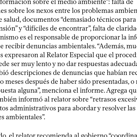
nformación sobre el medio ambiente”: falta de
es sobre los nexos entre los problemas ambient
 salud, documentos “demasiado técnicos para 
sión” y “difíciles de encontrar”, falta de clarid
nismo es el responsable de proporcionar la i
 de recibir denuncias ambientales. “Además, m
es expresaron al Relator Especial que el proce
de ser muy lento y no dar respuestas adecuada
ibió descripciones de denuncias que habían re
lo meses después de haber sido presentadas, o
puesta alguna”, menciona el informe. Agrega qu
én informó al relator sobre “retrasos excesiv
os administrativos para abordar y resolver la
es ambientales”.
do, el relator recomienda al gobierno “coordina