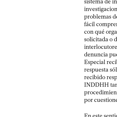
sistema de i
investigacion
problemas de
fácil compren
con qué orga
solicitada o
interlocutor
denuncia pue
Especial rec
respuesta só
recibido res
INDDHH tambi
procedimient
por cuestion
En este senti