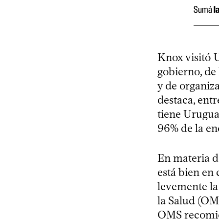
Sumá
l
Knox visitó 
gobierno, d
y de organiza
destaca, entr
tiene Urugua
96% de la en
En materia d
está bien en
levemente la
la Salud (OMS
OMS recomien