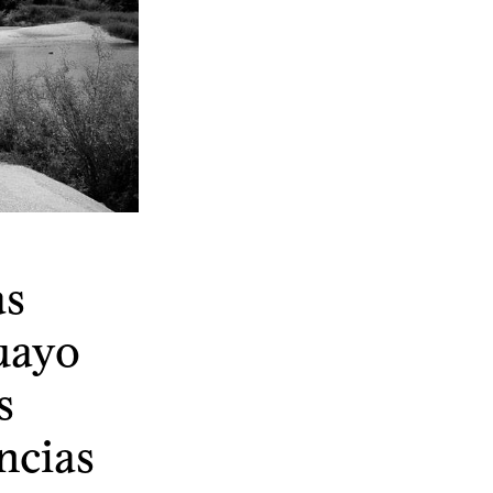
as
uayo
s
ncias