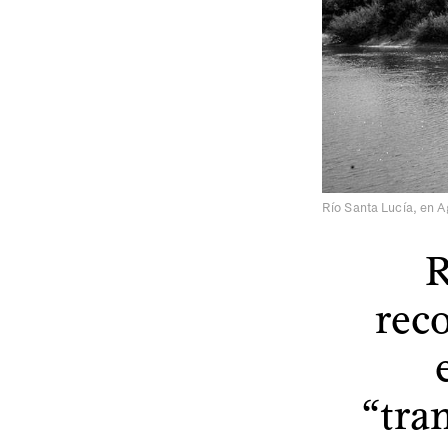
Río Santa Lucía, en A
R
rec
“tra