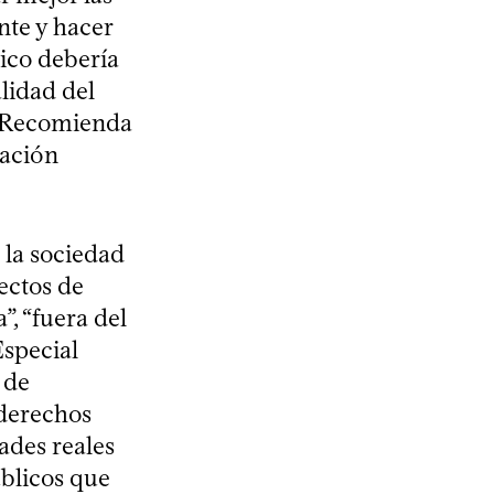
nte y hacer
lico debería
lidad del
e. Recomienda
uación
la sociedad
ectos de
”, “fuera del
Especial
 de
 derechos
ades reales
úblicos que