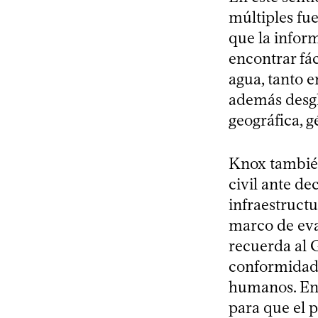
múltiples fu
que la inform
encontrar fá
agua, tanto e
además desglo
geográfica, g
Knox tambié
civil ante d
infraestructu
marco de eval
recuerda al 
conformidad 
humanos. En 
para que el p