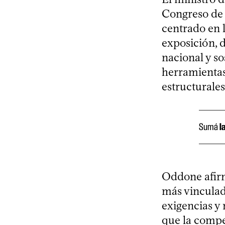
Congreso de 
centrado en l
exposición, d
nacional y s
herramientas
estructurale
Sumá
l
Oddone afirm
más vinculad
exigencias y 
que la compet