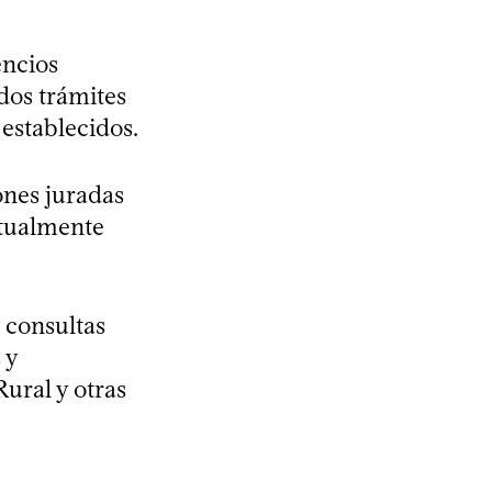
encios
dos trámites
establecidos.
ones juradas
ctualmente
 consultas
 y
ural y otras