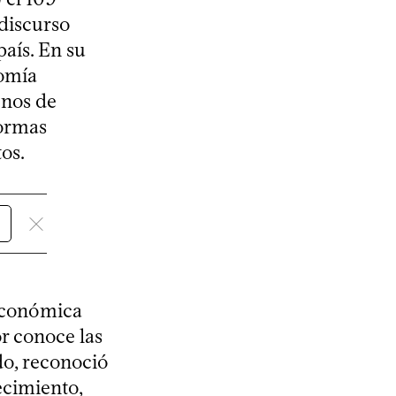
discurso
país. En su
nomía
enos de
formas
os.
 económica
r conoce las
ido, reconoció
ecimiento,