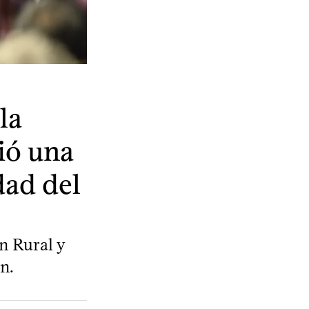
la
ió una
dad del
n Rural y
n.