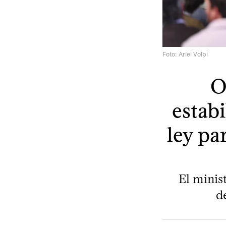
Foto: Ariel Volpi
O
estab
ley pa
El minis
d