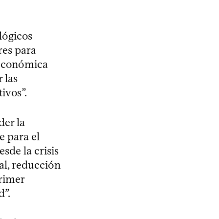
lógicos
res para
a económica
 las
ivos”.
der la
 para el
sde la crisis
al, reducción
primer
d”.