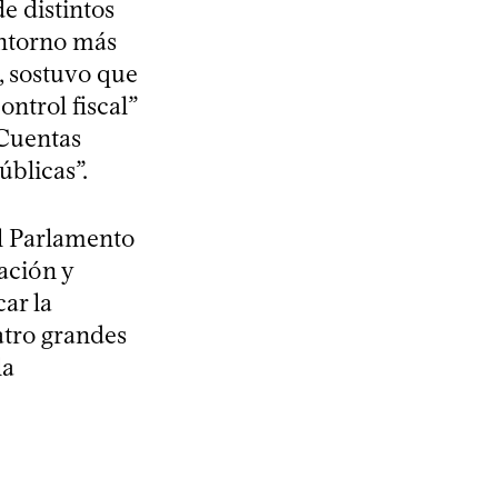
e distintos
entorno más
o, sostuvo que
ntrol fiscal”
 Cuentas
úblicas”.
al Parlamento
ación y
ar la
atro grandes
la