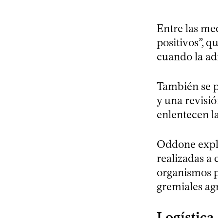
Entre las med
positivos”, 
cuando la ad
También se p
y una revisi
enlentecen l
Oddone expli
realizadas a 
organismos p
gremiales ag
Logística,