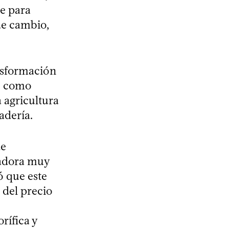
te para
de cambio,
nsformación
nó como
a agricultura
adería.
de
tadora muy
ó que este
 del precio
rífica y