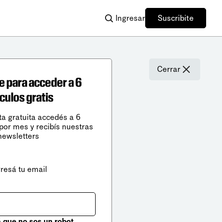
Ingresar
Suscribite
Cerrar
e para acceder a 6
ículos gratis
ta gratuita accedés a 6
 por mes y recibís nuestras
newsletters
gresá tu email
que no sos un robot