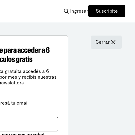
Ingresar
Suscribite
Cerrar
e para acceder a 6
ículos gratis
ta gratuita accedés a 6
 por mes y recibís nuestras
newsletters
gresá tu email
que no sos un robot