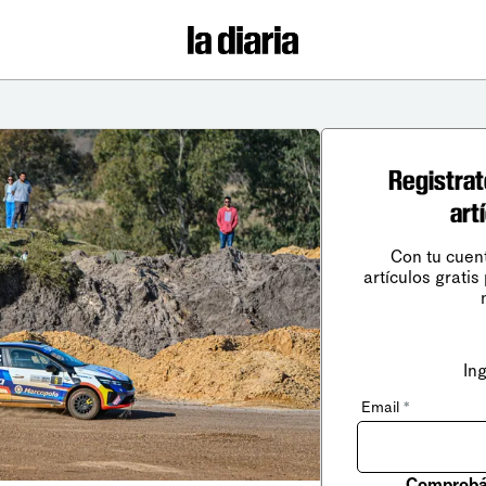
Registrat
art
Con tu cuen
artículos gratis
In
Email
*
Comprobá 