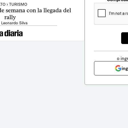
TO › TURISMO
 de semana con la llegada del
rally
 Leonardo Silva
o ing
in