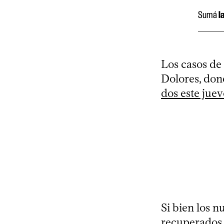
Sumá
l
Los casos de
Dolores, don
dos este juev
Si bien los n
recuperados 