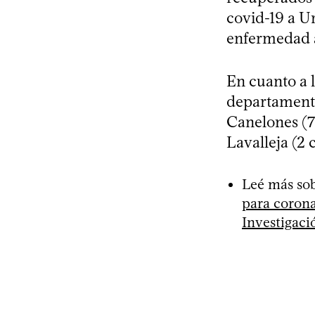
covid-19 a U
enfermedad a
En cuanto a l
departamentos
Canelones (7)
Lavalleja (2 
Leé más sob
para corona
Investigaci