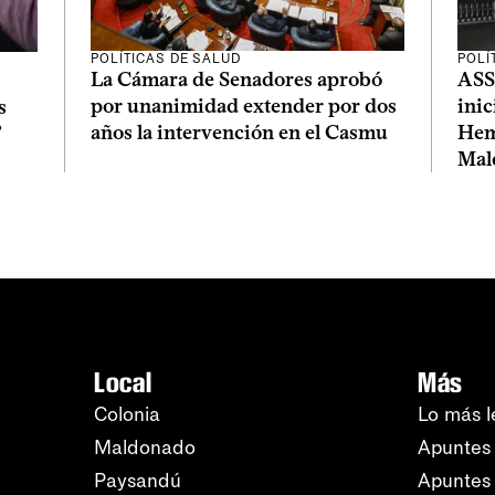
POLÍTICAS DE SALUD
POLÍ
La Cámara de Senadores aprobó
ASS
por unanimidad extender por dos
inic
s
años la intervención en el Casmu
Hem
”
Mal
Local
Más
Colonia
Lo más l
Maldonado
Apuntes 
Paysandú
Apuntes