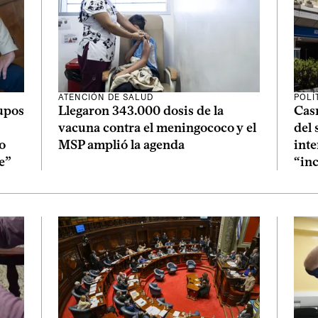
ATENCIÓN DE SALUD
POLÍ
cupos
Llegaron 343.000 dosis de la
Cas
vacuna contra el meningococo y el
del 
o
MSP amplió la agenda
int
e”
“in