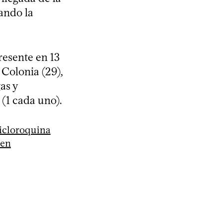
ando la
resente en 13
 Colonia (29),
as y
 (1 cada uno).
icloroquina
 en