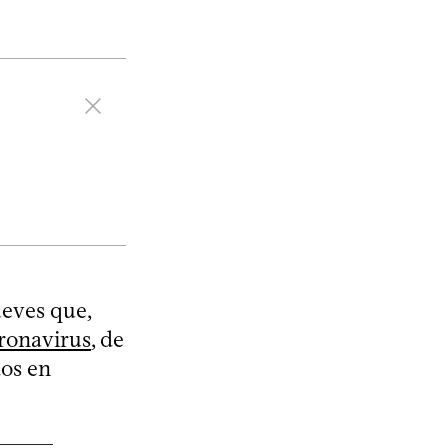
ueves que,
ronavirus
, de
dos en