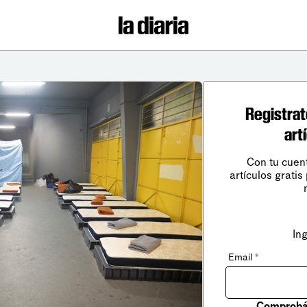
Registrat
art
Con tu cuen
artículos gratis
In
Email
*
Comprobá 