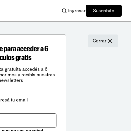
Ingresar
Suscribite
Cerrar
e para acceder a 6
ículos gratis
ta gratuita accedés a 6
 por mes y recibís nuestras
newsletters
gresá tu email
que no sos un robot