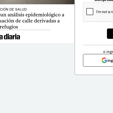
CIÓN DE SALUD
n análisis epidemiológico a
uación de calle derivadas a
refugios
o ing
in