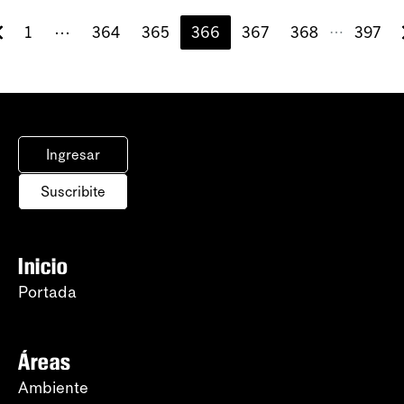
1
⋯
364
365
366
367
368
397
⋯
Ingresar
Suscribite
Inicio
Portada
Áreas
Ambiente