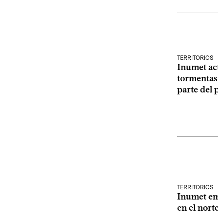
TERRITORIOS
Inumet act
tormentas 
parte del 
TERRITORIOS
Inumet emi
en el nort