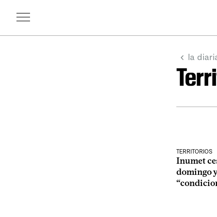
la diari
Terr
TERRITORIOS
Inumet ces
domingo y 
“condicio