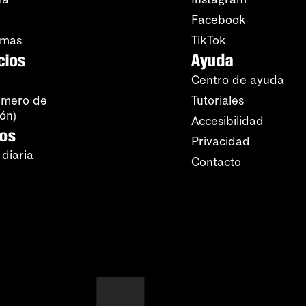
Facebook
amas
TikTok
cios
Ayuda
Centro de ayuda
úmero de
Tutoriales
ión)
Accesibilidad
ros
Privacidad
 diaria
Contacto