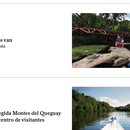
s van
lla
egida Montes del Queguay
entro de visitantes