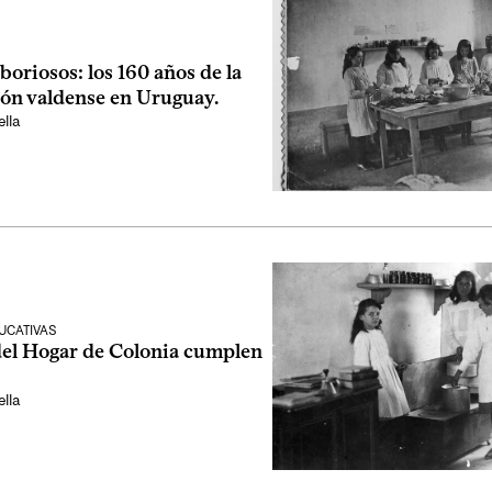
aboriosos: los 160 años de la
ión valdense en Uruguay.
lla
UCATIVAS
del Hogar de Colonia cumplen
lla