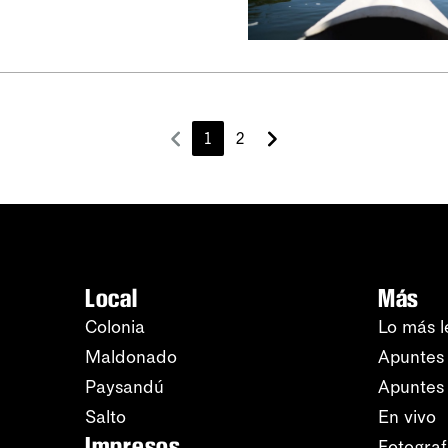
1
2
Local
Más
Colonia
Lo más l
Maldonado
Apuntes 
Paysandú
Apuntes
Salto
En vivo
Impresos
Fotograf