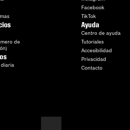
Facebook
amas
TikTok
cios
Ayuda
Centro de ayuda
úmero de
Tutoriales
ión)
Accesibilidad
ros
Privacidad
 diaria
Contacto