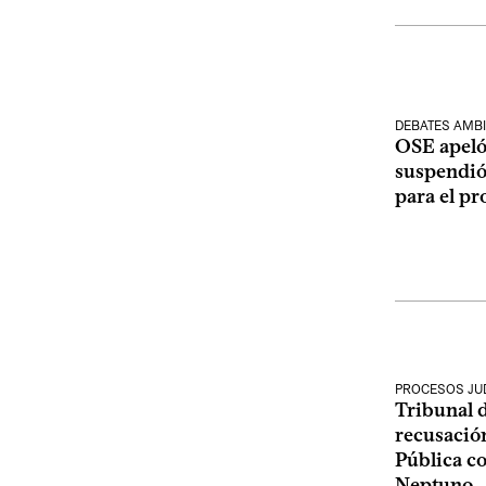
DEBATES AMB
OSE apeló 
suspendió 
para el p
PROCESOS JUD
Tribunal 
recusación
Pública co
Neptuno