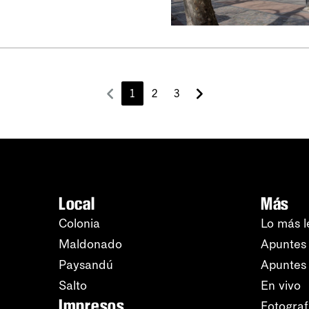
1
2
3
Local
Más
Colonia
Lo más l
Maldonado
Apuntes 
Paysandú
Apuntes
Salto
En vivo
Impresos
Fotograf