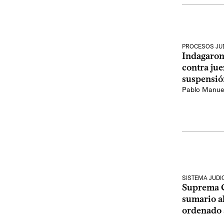
PROCESOS JUD
Indagaron
contra jue
suspensió
Pablo Manue
SISTEMA JUDI
Suprema Co
sumario al
ordenado 