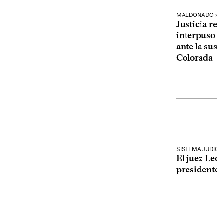
MALDONADO › 
Justicia r
interpuso
ante la su
Colorada
SISTEMA JUDI
El juez L
president