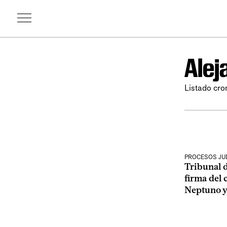
Alej
Listado cro
PROCESOS JUD
Tribunal d
firma del 
Neptuno y 