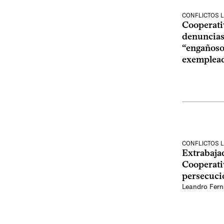
CONFLICTOS 
Cooperativ
denuncias
“engañosos
exemplead
CONFLICTOS 
Extrabaja
Cooperati
persecució
Leandro Fer