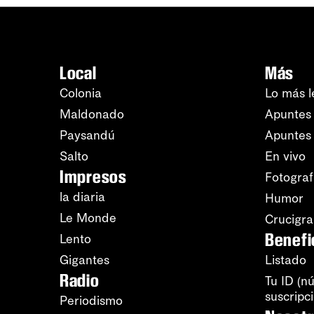
Local
Más
Colonia
Lo más l
Maldonado
Apuntes 
Paysandú
Apuntes
Salto
En vivo
Impresos
Fotograf
la diaria
Humor
Le Monde
Crucigr
Benefi
Lento
Gigantes
Listado
Radio
Tu ID (n
suscripc
Periodismo