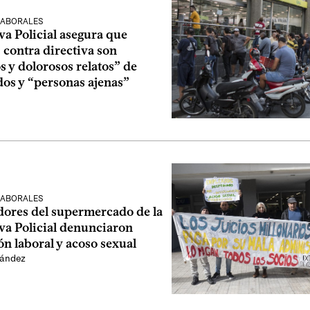
LABORALES
a Policial asegura que
 contra directiva son
 y dolorosos relatos” de
os y “personas ajenas”
LABORALES
dores del supermercado de la
va Policial denunciaron
n laboral y acoso sexual
nández