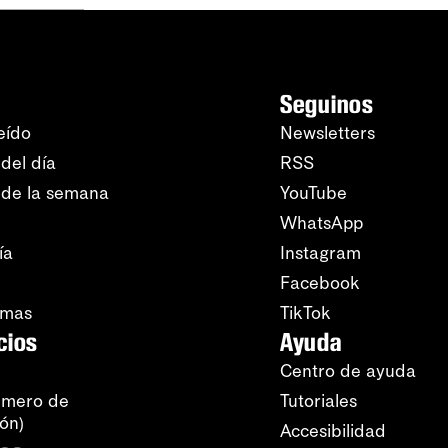
Seguinos
eído
Newsletters
del día
RSS
 de la semana
YouTube
WhatsApp
ía
Instagram
Facebook
amas
TikTok
cios
Ayuda
Centro de ayuda
úmero de
Tutoriales
ión)
Accesibilidad