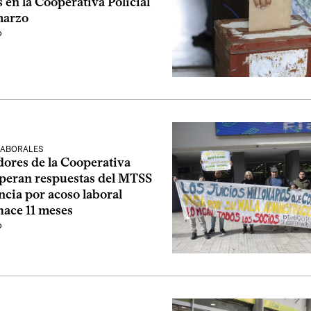
 en la Cooperativa Policial
marzo
o
LABORALES
dores de la Cooperativa
esperan respuestas del MTSS
cia por acoso laboral
hace 11 meses
o