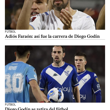
FÚTBOL
Adiós Faraón: así fue la carrera de Diego Godín
FÚTBOL
Diego Godín se retira del fútbol