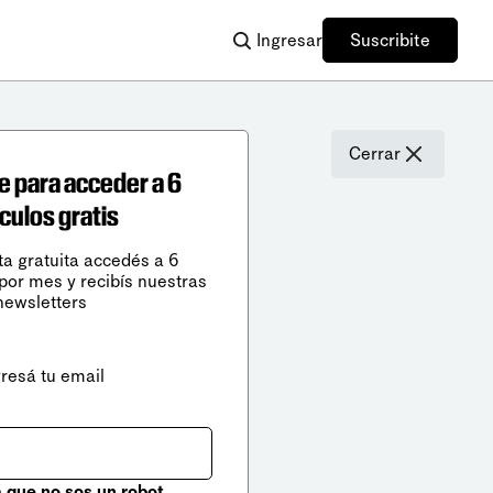
Ingresar
Suscribite
Cerrar
e para acceder a 6
ículos gratis
ta gratuita accedés a 6
 por mes y recibís nuestras
newsletters
gresá tu email
que no sos un robot