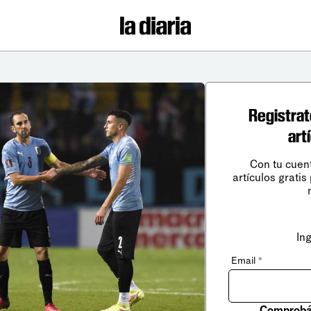
Registrat
art
Con tu cuen
artículos gratis
In
Email
*
Comprobá 