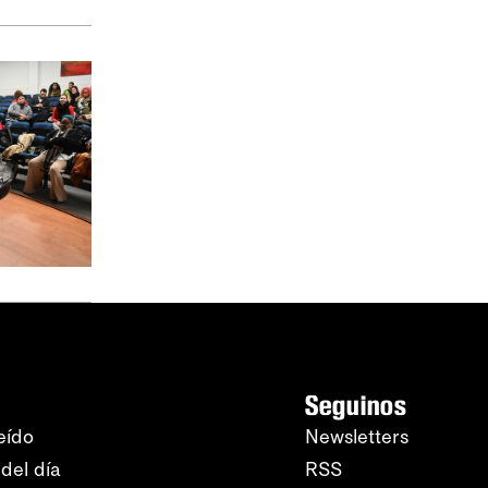
Seguinos
eído
Newsletters
del día
RSS