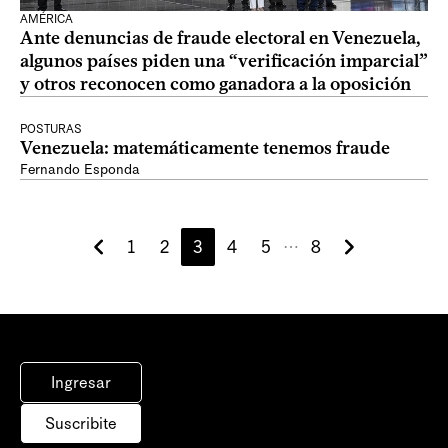
AMÉRICA
Ante denuncias de fraude electoral en Venezuela,
algunos países piden una “verificación imparcial”
y otros reconocen como ganadora a la oposición
POSTURAS
Venezuela: matemáticamente tenemos fraude
Fernando Esponda
1
2
3
4
5
8
⋯
Ingresar
Suscribite