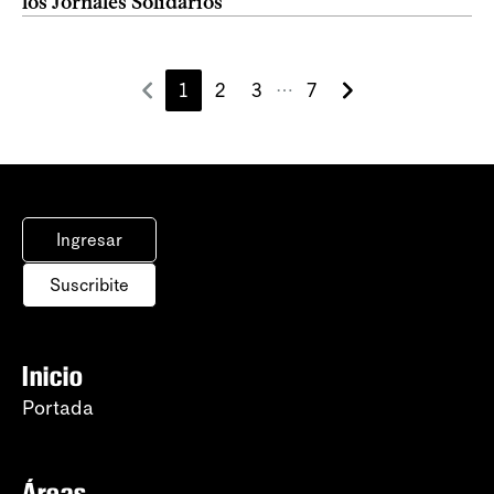
los Jornales Solidarios
1
2
3
7
⋯
Ingresar
Suscribite
Inicio
Portada
Áreas