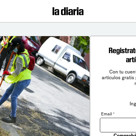
Registrat
art
Con tu cuen
artículos gratis
In
Email
*
Comprobá 