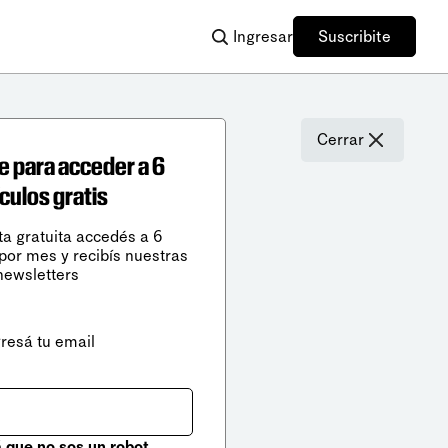
Ingresar
Suscribite
Cerrar
e para acceder a 6
ículos gratis
ta gratuita accedés a 6
 por mes y recibís nuestras
newsletters
gresá tu email
que no sos un robot