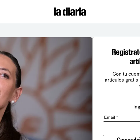
Registrat
art
Con tu cuen
artículos gratis
In
Email
*
Comprobá 