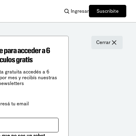
Ingresar
Suscribite
Cerrar
e para acceder a 6
ículos gratis
ta gratuita accedés a 6
 por mes y recibís nuestras
newsletters
gresá tu email
que no sos un robot