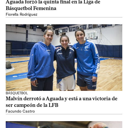
Aguada forzó la quinta final en la Liga de
Básquetbol Femenina
Fiorella Rodríguez
BÁSQUETBOL
Malvín derrotó a Aguada y está a una victoria de
ser campeón de la LFB
Facundo Castro