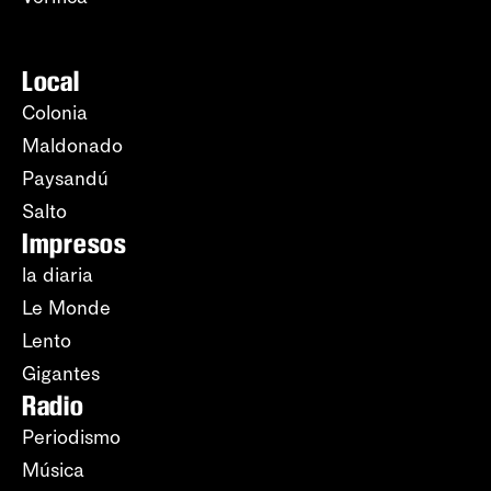
Local
Colonia
Maldonado
Paysandú
Salto
Impresos
la diaria
Le Monde
Lento
Gigantes
Radio
Periodismo
Música