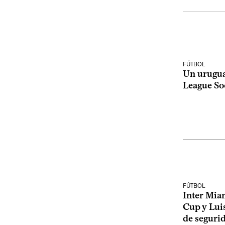
FÚTBOL
Un urugua
League So
FÚTBOL
Inter Miam
Cup y Lui
de segurid