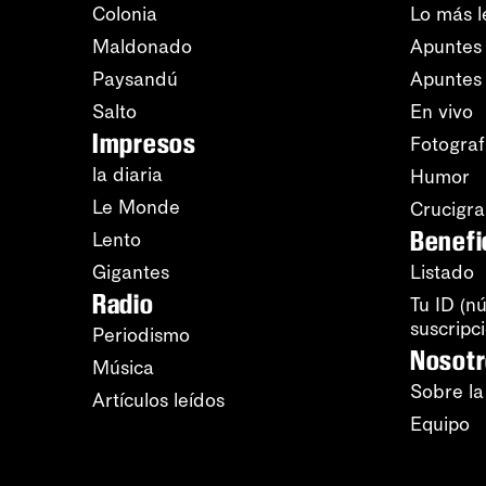
Colonia
Lo más l
Maldonado
Apuntes 
Paysandú
Apuntes
Salto
En vivo
Impresos
Fotograf
la diaria
Humor
Le Monde
Crucigr
Benefi
Lento
Gigantes
Listado
Radio
Tu ID (n
suscripc
Periodismo
Nosot
Música
Sobre la
Artículos leídos
Equipo