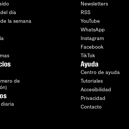
eído
Newsletters
del día
RSS
 de la semana
YouTube
WhatsApp
ía
Instagram
Facebook
amas
TikTok
cios
Ayuda
Centro de ayuda
úmero de
Tutoriales
ión)
Accesibilidad
ros
Privacidad
 diaria
Contacto