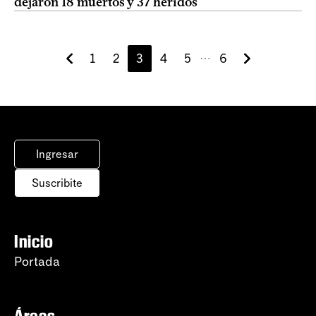
dejaron 18 muertos y 37 heridos
1
2
3
4
5
6
⋯
Ingresar
Suscribite
Inicio
Portada