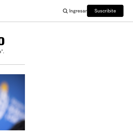
Ingresar
Suscribite
o
".