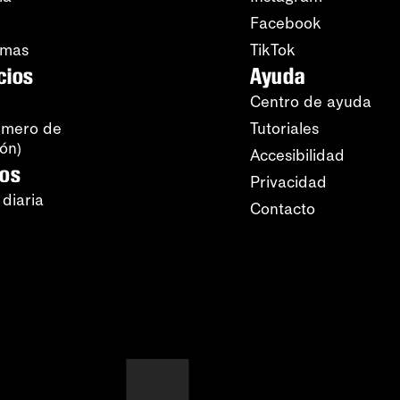
Facebook
amas
TikTok
cios
Ayuda
Centro de ayuda
úmero de
Tutoriales
ión)
Accesibilidad
ros
Privacidad
 diaria
Contacto