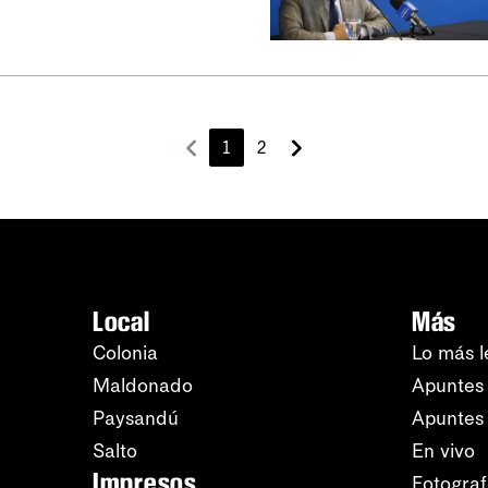
1
2
Local
Más
Colonia
Lo más l
Maldonado
Apuntes 
Paysandú
Apuntes
Salto
En vivo
Impresos
Fotograf