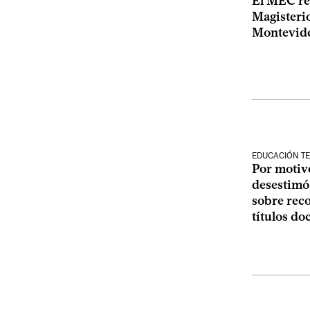
El MEC re
Magisteri
Montevid
EDUCACIÓN TE
Por motiv
desestimó
sobre rec
títulos do