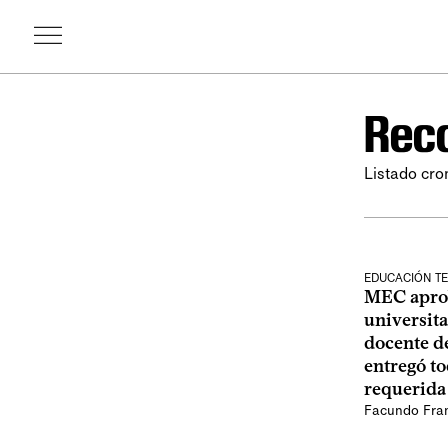
Reco
Listado cro
EDUCACIÓN TE
MEC apro
universita
docente d
entregó t
requerida
Facundo Fra