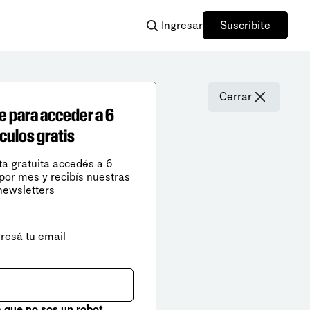
Ingresar
Suscribite
Cerrar
e para acceder a 6
ículos gratis
ta gratuita accedés a 6
 por mes y recibís nuestras
newsletters
gresá tu email
que no sos un robot